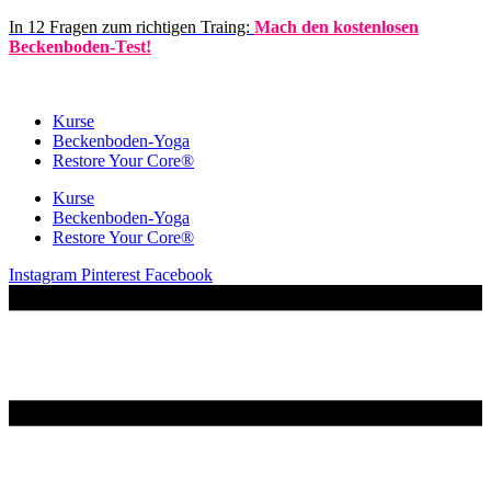
Zum
In 12 Fragen zum richtigen Traing:
Mach den kostenlosen
Inhalt
Beckenboden-Test!
springen
Kurse
Becken­boden-Yoga
Restore Your Core®
Kurse
Becken­boden-Yoga
Restore Your Core®
Instagram
Pinterest
Facebook