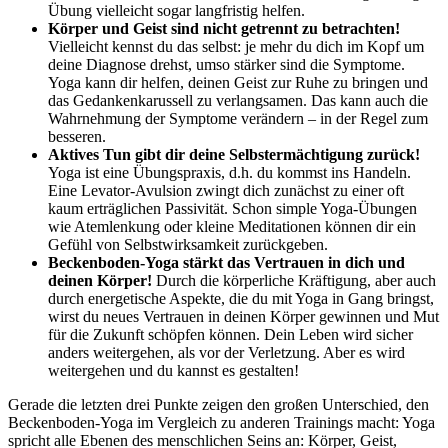
Übung vielleicht sogar langfristig helfen.
Körper und Geist sind nicht getrennt zu betrachten!
Vielleicht kennst du das selbst: je mehr du dich im Kopf um
deine Diagnose drehst, umso stärker sind die Symptome.
Yoga kann dir helfen, deinen Geist zur Ruhe zu bringen und
das Gedankenkarussell zu verlangsamen. Das kann auch die
Wahrnehmung der Symptome verändern – in der Regel zum
besseren.
Aktives Tun gibt dir deine Selbstermächtigung zurück!
Yoga ist eine Übungspraxis, d.h. du kommst ins Handeln.
Eine Levator-Avulsion zwingt dich zunächst zu einer oft
kaum erträglichen Passivität. Schon simple Yoga-Übungen
wie Atemlenkung oder kleine Meditationen können dir ein
Gefühl von Selbstwirksamkeit zurückgeben.
Beckenboden-Yoga stärkt das Vertrauen in dich und
deinen Körper!
Durch die körperliche Kräftigung, aber auch
durch energetische Aspekte, die du mit Yoga in Gang bringst,
wirst du neues Vertrauen in deinen Körper gewinnen und Mut
für die Zukunft schöpfen können. Dein Leben wird sicher
anders weitergehen, als vor der Verletzung. Aber es wird
weitergehen und du kannst es gestalten!
Gerade die letzten drei Punkte zeigen den großen Unterschied, den
Beckenboden-Yoga im Vergleich zu anderen Trainings macht: Yoga
spricht alle Ebenen des menschlichen Seins an: Körper, Geist,