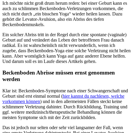
Ich möchte nicht groß drum herum reden: bei einer Geburt kann es
auch zu schlimmen Beckenboden-Verletzungen vorkommen, die
sich nicht durch „ein bisschen Yoga“ wieder heilen lassen. Dazu
gehört die Levator-Avulsion, also ein Abriss des tiefen
Beckenbodenmuskels.
Ein solcher Abriss tritt in der Regel durch eine spontane (vaginale)
Geburt auf und verändert das Leben der betroffenen Frau danach
radikal. Es ist wahrscheinlich nicht verwunderlich, wenn ich
zugebe, dass Beckenboden-Yoga eine solche Verletzung nicht heilen
kann. Aber womöglich kann Yoga auf ganz anderer Ebene helfen.
Und darum soll es im Laufe dieses Artikels gehen.
Beckenboden Abrisse müssen ernst genommen
werden
Klar ist: Beckenboden-Symptome nach einer Schwangerschaft und
Geburt sind erst einmal normal (
hier kannst du nachlesen, welche
vorkommen können
) und in den allermeisten Fällen steckt keine
schlimmere Verletzung dahinter. Durch Rückbildung, Training und
ggf. weitere medizinisch/therapeutische Behandlung können die
meisten Symptome sich mit der Zeit zurückbilden.
Das ist jedoch nur selten oder sehr viel langsamer der Fall, wenn
eine ernste Verletzung dahintersteckt. Bei einer Levator-Avulsion