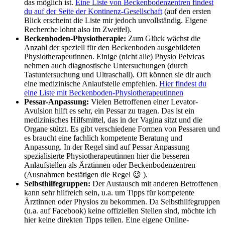
das möglich ist.
Eine Liste von Beckenbodenzentren findest
du auf der Seite der Kontinenz-Gesellschaft
(auf den ersten
Blick erscheint die Liste mir jedoch unvollständig. Eigene
Recherche lohnt also im Zweifel).
Beckenboden-Physiotherapie:
Zum Glück wächst die
Anzahl der speziell für den Beckenboden ausgebildeten
Physiotherapeutinnen. Einige (nicht alle) Physio Pelvicas
nehmen auch diagnostische Untersuchungen (durch
Tastuntersuchung und Ultraschall). Oft können sie dir auch
eine medizinische Anlaufstelle empfehlen.
Hier findest du
eine Liste mit Beckenboden-Physiotherapeutinnen
Pessar-Anpassung:
Vielen Betroffenen einer Levator-
Avulsion hilft es sehr, ein Pessar zu tragen. Das ist ein
medizinisches Hilfsmittel, das in der Vagina sitzt und die
Organe stützt. Es gibt verschiedene Formen von Pessaren und
es braucht eine fachlich kompetente Beratung und
Anpassung. In der Regel sind auf Pessar Anpassung
spezialisierte Physiotherapeutinnen hier die besseren
Anlaufstellen als Ärztinnen oder Beckenbodenzentren
(Ausnahmen bestätigen die Regel 😉 ).
Selbsthilfegruppen:
Der Austausch mit anderen Betroffenen
kann sehr hilfreich sein, u.a. um Tipps für kompetente
Ärztinnen oder Physios zu bekommen. Da Selbsthilfegruppen
(u.a. auf Facebook) keine offiziellen Stellen sind, möchte ich
hier keine direkten Tipps teilen. Eine eigene Online-