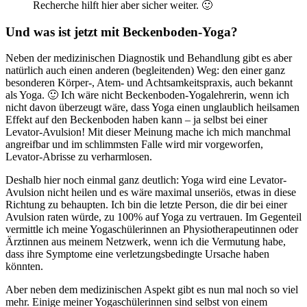
Recherche hilft hier aber sicher weiter. 🙂
Und was ist jetzt mit Beckenboden-Yoga?
Neben der medizinischen Diagnostik und Behandlung gibt es aber
natürlich auch einen anderen (begleitenden) Weg: den einer ganz
besonderen Körper-, Atem- und Achtsamkeitspraxis, auch bekannt
als Yoga. 🙂 Ich wäre nicht Beckenboden-Yogalehrerin, wenn ich
nicht davon überzeugt wäre, dass Yoga einen unglaublich heilsamen
Effekt auf den Beckenboden haben kann – ja selbst bei einer
Levator-Avulsion! Mit dieser Meinung mache ich mich manchmal
angreifbar und im schlimmsten Falle wird mir vorgeworfen,
Levator-Abrisse zu verharmlosen.
Deshalb hier noch einmal ganz deutlich: Yoga wird eine Levator-
Avulsion nicht heilen und es wäre maximal unseriös, etwas in diese
Richtung zu behaupten. Ich bin die letzte Person, die dir bei einer
Avulsion raten würde, zu 100% auf Yoga zu vertrauen. Im Gegenteil
vermittle ich meine Yogaschülerinnen an Physiotherapeutinnen oder
Ärztinnen aus meinem Netzwerk, wenn ich die Vermutung habe,
dass ihre Symptome eine verletzungsbedingte Ursache haben
könnten.
Aber neben dem medizinischen Aspekt gibt es nun mal noch so viel
mehr. Einige meiner Yogaschülerinnen sind selbst von einem