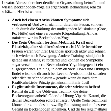
Levator-Abriss oder einer deutlichen Organsenkung betroffen und
wissen Beckenboden-Yoga als ergänzende Behandlung sehr zu
schätzen. Hier ist warum:
Auch bei einem Abriss können Symptome sich
verbessern!
Und zwar nicht nur durch ein Pessar, sondern
auch durch die Stärkung der umliegenden Muskulatur (Core,
Po, Hüfte) und eine verbesserte Körperhaltung. All das
trainieren wir im Beckenboden-Yoga.
Die Yoga-Übungen fördern Mobilität, Kraft und
Elastizität, aber sie überfordern nicht!
Viele betroffene
Frauen waren vor ihrer Diagnose sportlich aktiv und sehnen
sich wieder nach Bewegung. Andere Trainings sind jedoch
gerade am Anfang zu fordernd und können die Symptome
sogar verschlimmern. Beckenboden-Yoga hingegen ist ein
ausgeglichenes Training, in dem du viele Flows und Übungen
findet wirst, die dir auch bei Levator Avulsion nicht schaden
oder dich zu sehr belasten – gerade wenn du nach dem
KraftRuheLiebe-Prinzip gemeinsam mit mir übst!
Es gibt subtile Instrumente, die sehr wirksam helfen!
Kennst du z.B. die Uddiyana-Technik, die deine
Beckenorgane anhebt? Oder die Übung Viparita Karani, die
deinen Beckenboden sofort entlastet? Uralte Yoga-Techniken
können dir zumindest kurzweilig Entlastung und ein besseres
Gefühl im Beckenboden schenken. Und dir bei regelmäßiger