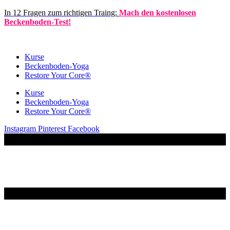
Zum
In 12 Fragen zum richtigen Traing:
Mach den kostenlosen
Inhalt
Beckenboden-Test!
springen
Kurse
Becken­boden-Yoga
Restore Your Core®
Kurse
Becken­boden-Yoga
Restore Your Core®
Instagram
Pinterest
Facebook