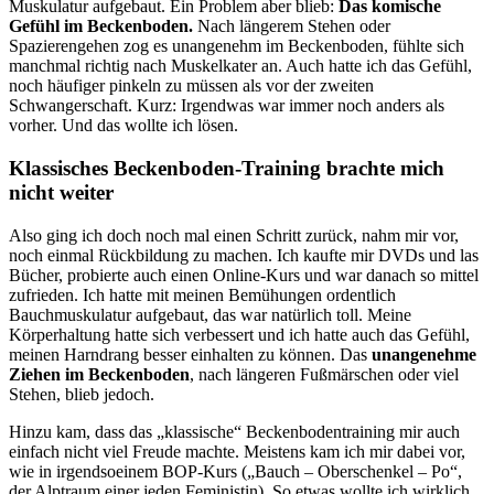
Muskulatur aufgebaut. Ein Problem aber blieb:
Das komische
Gefühl im Beckenboden.
Nach längerem Stehen oder
Spazierengehen zog es unangenehm im Beckenboden, fühlte sich
manchmal richtig nach Muskelkater an. Auch hatte ich das Gefühl,
noch häufiger pinkeln zu müssen als vor der zweiten
Schwangerschaft. Kurz: Irgendwas war immer noch anders als
vorher. Und das wollte ich lösen.
Klassisches Beckenboden-Training brachte mich
nicht weiter
Also ging ich doch noch mal einen Schritt zurück, nahm mir vor,
noch einmal Rückbildung zu machen. Ich kaufte mir DVDs und las
Bücher, probierte auch einen Online-Kurs und war danach so mittel
zufrieden. Ich hatte mit meinen Bemühungen ordentlich
Bauchmuskulatur aufgebaut, das war natürlich toll. Meine
Körperhaltung hatte sich verbessert und ich hatte auch das Gefühl,
meinen Harndrang besser einhalten zu können. Das
unangenehme
Ziehen im Beckenboden
, nach längeren Fußmärschen oder viel
Stehen, blieb jedoch.
Hinzu kam, dass das „klassische“ Beckenbodentraining mir auch
einfach nicht viel Freude machte. Meistens kam ich mir dabei vor,
wie in irgendsoeinem BOP-Kurs („Bauch – Oberschenkel – Po“,
der Alptraum einer jeden Feministin). So etwas wollte ich wirklich