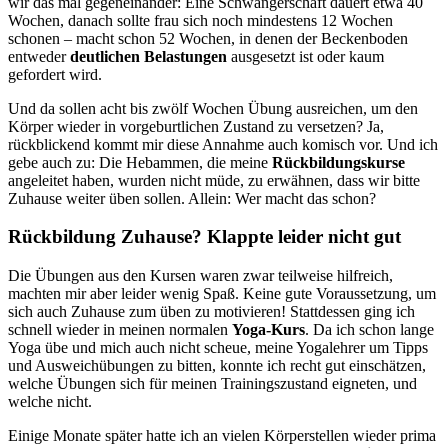
wir das mal gegeneinander: Eine Schwangerschaft dauert etwa 40
Wochen, danach sollte frau sich noch mindestens 12 Wochen
schonen – macht schon 52 Wochen, in denen der Beckenboden
entweder
deutlichen Belastungen
ausgesetzt ist oder kaum
gefordert wird.
Und da sollen acht bis zwölf Wochen Übung ausreichen, um den
Körper wieder in vorgeburtlichen Zustand zu versetzen? Ja,
rückblickend kommt mir diese Annahme auch komisch vor. Und ich
gebe auch zu: Die Hebammen, die meine
Rückbildungskurse
angeleitet haben, wurden nicht müde, zu erwähnen, dass wir bitte
Zuhause weiter üben sollen. Allein: Wer macht das schon?
Rückbildung Zuhause? Klappte leider nicht gut
Die Übungen aus den Kursen waren zwar teilweise hilfreich,
machten mir aber leider wenig Spaß. Keine gute Voraussetzung, um
sich auch Zuhause zum üben zu motivieren! Stattdessen ging ich
schnell wieder in meinen normalen
Yoga-Kurs
. Da ich schon lange
Yoga übe und mich auch nicht scheue, meine Yogalehrer um Tipps
und Ausweichübungen zu bitten, konnte ich recht gut einschätzen,
welche Übungen sich für meinen Trainingszustand eigneten, und
welche nicht.
Einige Monate später hatte ich an vielen Körperstellen wieder prima