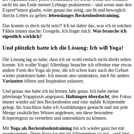
nicht bis ans Ende meiner Lebtage praktizieren – und wenn man den
Expert*innen glaubt, wäre genau das nötig, um fit und beweglich
durchs Leben zu gehen:
lebenslanges Beckenbodentraining.
Das konnte es doch nicht sein?! Ich tat daher das, was ich in solchen
Fällen immer mache: Googeln. Ich fragte mich:
Was brauche ich
eigentlich wirklich?
Und plötzlich hatte ich die Lösung: Ich will Yoga!
Die Lösung lag so nahe, dass ich sie wohl einfach nicht direkt sehen
konnte. Ich wollte Yoga! Allerdings brauchte ich offenbar eine etwas
andere Form des Yoga als jene, die ich schon kurz nach der Geburt
wieder praktiziert hatte. Ich musste also umdenken, mich für andere
Varianten
öffnen und Inspiration zulassen.
Und genau das habe ich im letzten Jahr getan. Ich habe meine
jahrelange Yogapraxis angepasst,
Haltungen überdacht
, den Fokus
immer wieder auf den Beckenboden und eine stabile Körpermitte
gelegt. Im Anschluss habe ich Ausbildungen gemacht und mir jede
Menge zusätzliches Wissen angelesen, um diese besondere
Körperregion zu verstehen und unterstützen zu können.
Mit
Yoga als Beckenbodentraining
bin ich wieder ganz bei mir
angekommen. Denn Yoga tut mir im Allgemeinen so gut – und jetzt